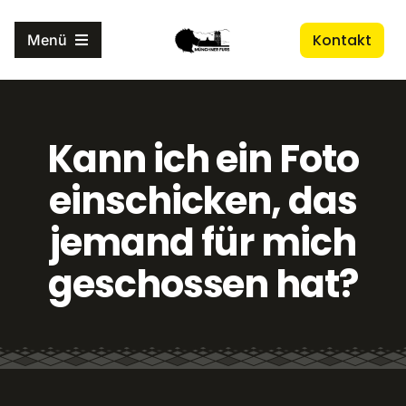
Zum
Kontakt
Inhalt
Menü
springen
Home
Kann ich ein Foto
Events
einschicken, das
Projekte
jemand für mich
geschossen hat?
Der Verein
Ressourcen