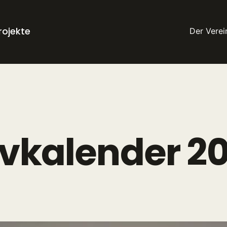
rojekte
Der Verei
ivkalender 2