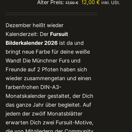
Ursprünglicher
Aktueller
Alter Preis:
12,00
€
inkl. USt.
17,00
€
Preis
Preis
war:
ist:
Dezember heißt wieder
17,00 €
12,00 €.
Kalenderzeit: Der
Fursuit
Bilderkalender 2026
ist da und
bringt neue Farbe für deine weiße
Wand! Die Münchner Furs und
Freunde auf 2 Pfoten haben sich
wieder zusammengetan und einen
farbenfrohen DIN-A3-
Monatskalender gestaltet, der Dich
das ganze Jahr über begleitet. Auf
jedem der zwölf Monatsblätter
erwarten Dich zwei Fursuit-Motive,
die von Mitgliedern der Community