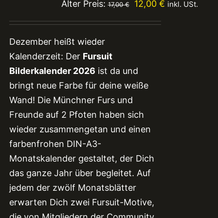
Ursprünglicher
Aktueller
Alter Preis:
12,00
€
inkl. USt.
17,00
€
Preis
Preis
war:
ist:
Dezember heißt wieder
17,00 €
12,00 €.
Kalenderzeit: Der
Fursuit
Bilderkalender 2026
ist da und
bringt neue Farbe für deine weiße
Wand! Die Münchner Furs und
Freunde auf 2 Pfoten haben sich
wieder zusammengetan und einen
farbenfrohen DIN-A3-
Monatskalender gestaltet, der Dich
das ganze Jahr über begleitet. Auf
jedem der zwölf Monatsblätter
erwarten Dich zwei Fursuit-Motive,
die von Mitgliedern der Community