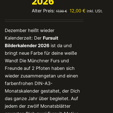
2026
Ursprünglicher
Aktueller
Alter Preis:
12,00
€
inkl. USt.
17,00
€
Preis
Preis
war:
ist:
Dezember heißt wieder
17,00 €
12,00 €.
Kalenderzeit: Der
Fursuit
Bilderkalender 2026
ist da und
bringt neue Farbe für deine weiße
Wand! Die Münchner Furs und
Freunde auf 2 Pfoten haben sich
wieder zusammengetan und einen
farbenfrohen DIN-A3-
Monatskalender gestaltet, der Dich
das ganze Jahr über begleitet. Auf
jedem der zwölf Monatsblätter